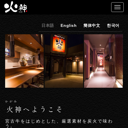
ホーム
日本語
English
簡体中文
한국어
かがみ
火神へようこそ
宮古牛をはじめとした、厳選素材を炭火で味わ
う。