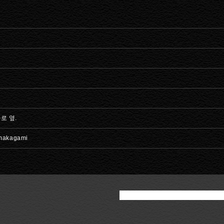
로 옆.
imakagami